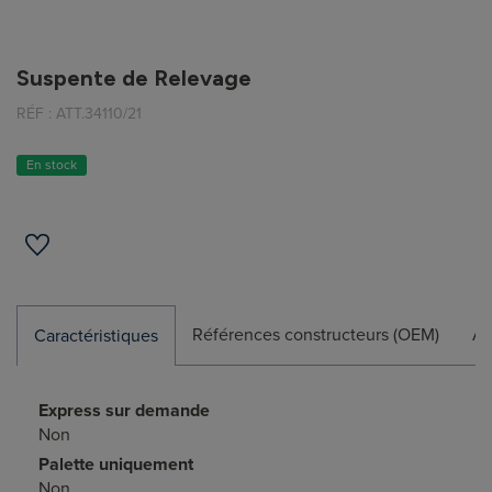
Suspente de Relevage
RÉF :
ATT.34110/21
En stock
Références constructeurs (OEM)
Ap
Caractéristiques
Express sur demande
Non
Palette uniquement
Non