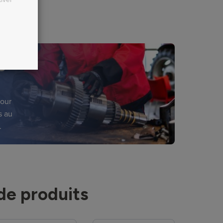
S
pour
s au
.
de produits