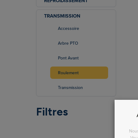
REFROIDISSEMENT
TRANSMISSION
Accessoire
Arbre PTO
Pont Avant
Roulement
Transmission
Filtres
Nous
Vou