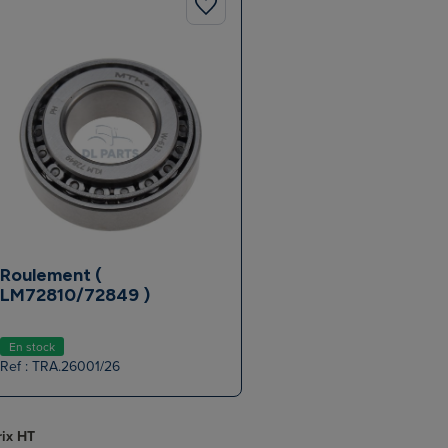
Roulement (
LM72810/72849 )
En stock
Ref : TRA.26001/26
rix HT