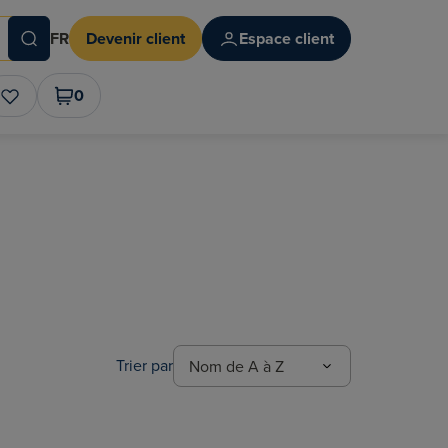
FR
Devenir client
Espace client
0
Trier par