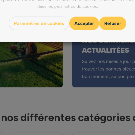
dans les paramètres de cookies.
Paramètres de cookies
Accepter
Refuser
NOS DERNIÈRE
ACTUALITÉES
Suivez nos mises à jour 
trouver les bonnes pièce
bon moment, au bon prix
nos différentes catégories 