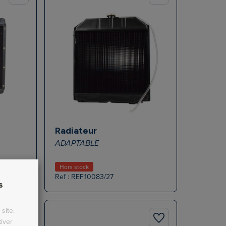
Radiateur
ADAPTABLE
Hors stock
Ref : REF.10083/27
s
site.
iver