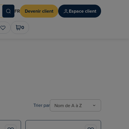
FR
Devenir client
Espace client
0
Trier par