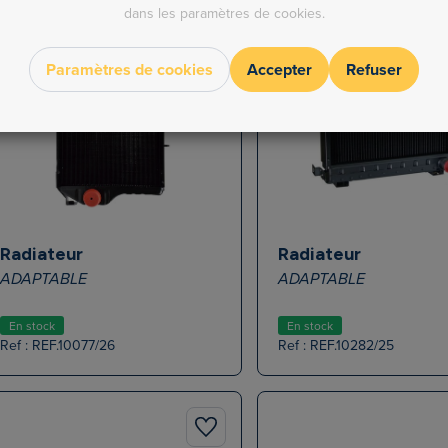
dans les paramètres de cookies.
Paramètres de cookies
Accepter
Refuser
Radiateur
Radiateur
ADAPTABLE
ADAPTABLE
En stock
En stock
Ref : REF.10077/26
Ref : REF.10282/25