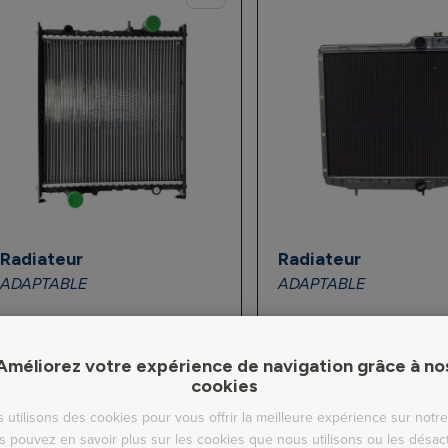
Radiateur
Radiateur
ADAPTABLE
ADAPTABLE
En stock
Hors stock
Ref : REF.10259/22
Ref : REF.10090/25
Améliorez votre expérience de navigation grâce à no
cookies
 utilisons des cookies pour vous offrir la meilleure expérience sur notre 
s pouvez en savoir plus sur les cookies que nous utilisons ou les désact