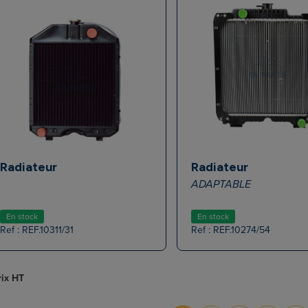
Radiateur
Radiateur
ADAPTABLE
En stock
En stock
Ref : REF.10311/31
Ref : REF.10274/54
rix HT