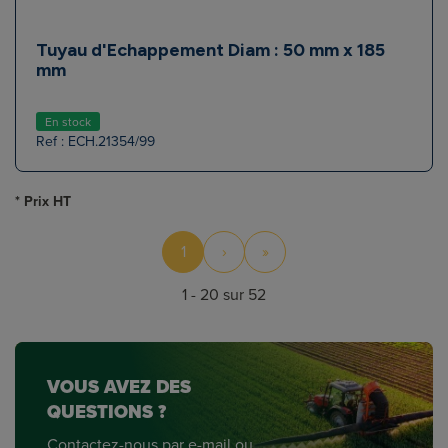
Tuyau d'Echappement Diam : 50 mm x 185
mm
En stock
Ref : ECH.21354/99
* Prix HT
1
›
»
1 - 20 sur 52
VOUS AVEZ DES
QUESTIONS ?
Contactez-nous par e-mail ou