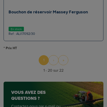
Bouchon de réservoir Massey Ferguson
En stock
Ref : ALI.17092/30
* Prix HT
1
›
»
1 - 20 sur 22
VOUS AVEZ DES
QUESTIONS ?
Contactez-nous par e-mail ou