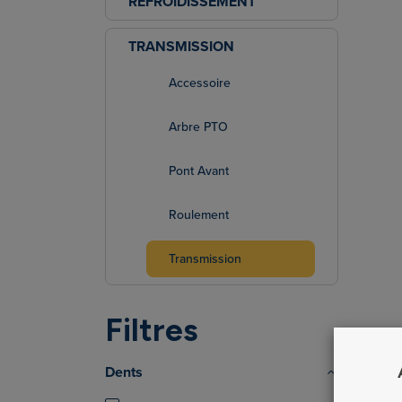
REFROIDISSEMENT
TRANSMISSION
Accessoire
Arbre PTO
Pont Avant
Roulement
Transmission
Filtres
Dents