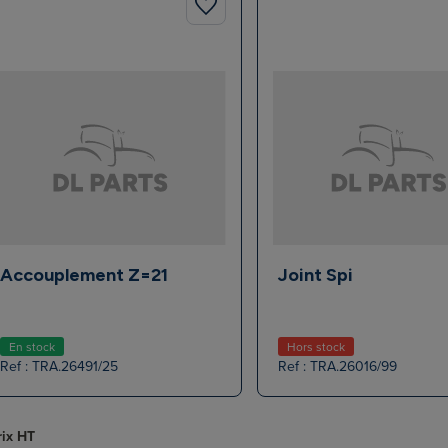
Accouplement Z=21
Joint Spi
En stock
Hors stock
Ref : TRA.26491/25
Ref : TRA.26016/99
rix HT