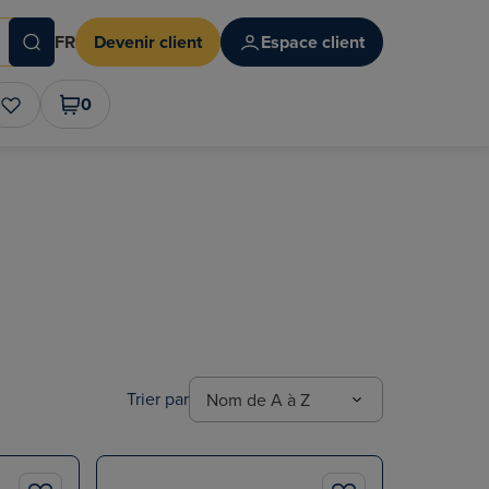
FR
Devenir client
Espace client
0
Trier par