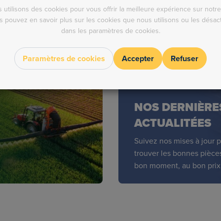
 utilisons des cookies pour vous offrir la meilleure expérience sur notre 
s pouvez en savoir plus sur les cookies que nous utilisons ou les désact
dans les paramètres de cookies.
Paramètres de cookies
Accepter
Refuser
NOS DERNIÈRE
ACTUALITÉES
Suivez nos mises à jour 
trouver les bonnes pièce
bon moment, au bon prix