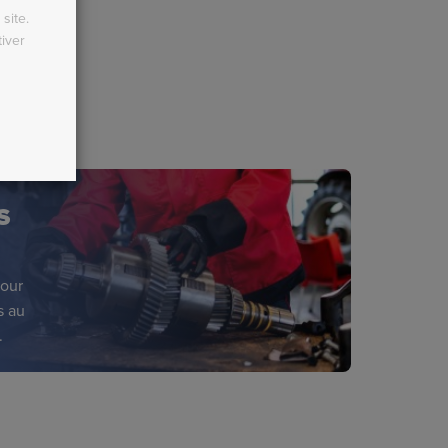
site.
iver
S
pour
s au
.