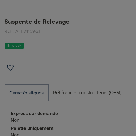
Suspente de Relevage
RÉF :
ATT.34109/21
En stock
Références constructeurs (OEM)
Ap
Caractéristiques
Express sur demande
Non
Palette uniquement
Non