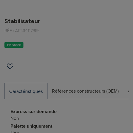
Stabilisateur
RÉF :
ATT.34117/99
En stock
Références constructeurs (OEM)
Ap
Caractéristiques
Express sur demande
Non
Palette uniquement
Non