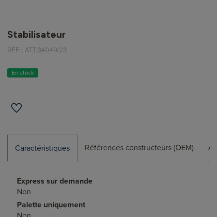
Stabilisateur
RÉF :
ATT.34049/23
En stock
Références constructeurs (OEM)
Ap
Caractéristiques
Express sur demande
Non
Palette uniquement
Non