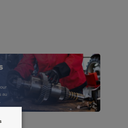
S
pour
s au
.
s