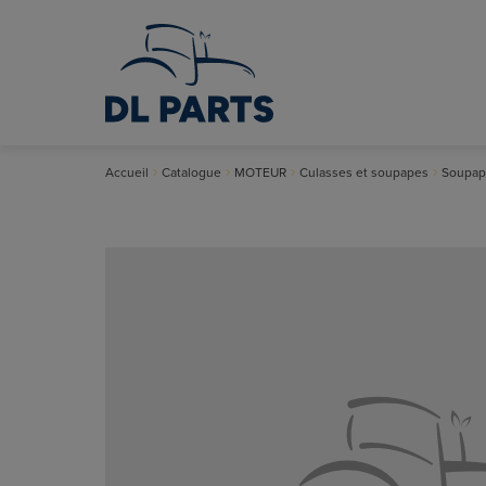
Accueil
Catalogue
MOTEUR
Culasses et soupapes
Soupap