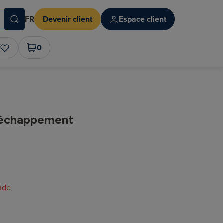
FR
Devenir client
Espace client
0
'échappement
nde