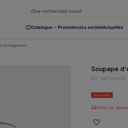
Catalogue
Promotions
La société
Actualités
e d'échappement
Soupape d
RÉF :
MOT.12141/99
Hors stock
Délai sur dema