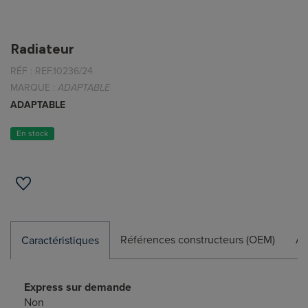
Radiateur
RÉF :
REF.10236/24
MARQUE :
ADAPTABLE
ADAPTABLE
En stock
Références constructeurs (OEM)
Ap
Caractéristiques
Express sur demande
Non