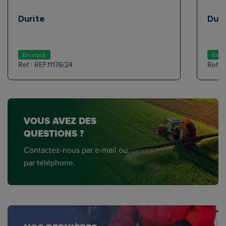
Durite
Duri
En stock
En s
Ref : REF.11176/24
Ref : 
VOUS AVEZ DES
QUESTIONS ?
Contactez-nous par e-mail ou
par téléphone.