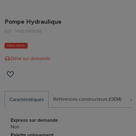
Pompe Hydraulique
RÉF :
HYD.34118/99
Hors stock
Délai sur demande
Références constructeurs (OEM)
Ap
Caractéristiques
Express sur demande
Non
Palette uniquement