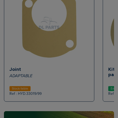
Joint
Kit 
papi
ADAPTABLE
Stock faible
En s
Ref : HYD.33019/99
Ref :