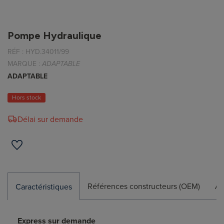
Pompe Hydraulique
RÉF :
HYD.34011/99
MARQUE :
ADAPTABLE
ADAPTABLE
Hors stock
Délai sur demande
Références constructeurs (OEM)
Ap
Caractéristiques
Express sur demande