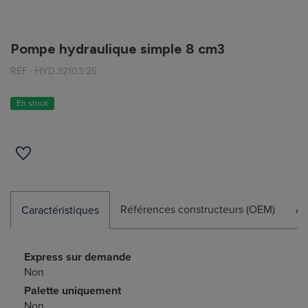
Pompe hydraulique simple 8 cm3
RÉF :
HYD.32103/25
En stock
Références constructeurs (OEM)
Ap
Caractéristiques
Express sur demande
Non
Palette uniquement
Non