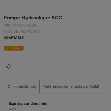
Pompe Hydraulique 8CC
RÉF :
HYD.34000/25
MARQUE :
ADAPTABLE
ADAPTABLE
Stock faible
Références constructeurs (OEM)
Ap
Caractéristiques
Express sur demande
Non