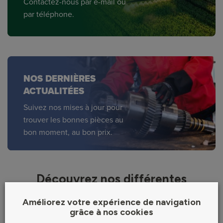
Contactez-nous par e-mail ou
par téléphone.
NOS DERNIÈRES
ACTUALITÉES
Suivez nos mises à jour pour
trouver les bonnes pièces au
bon moment, au bon prix.
Découvrez nos différentes
catégories de produits
Améliorez votre expérience de navigation
grâce à nos cookies