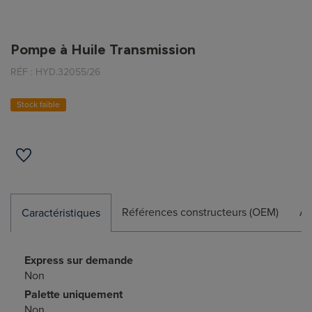
Pompe à Huile Transmission
RÉF :
HYD.32055/26
Stock faible
Références constructeurs (OEM)
Ap
Caractéristiques
Express sur demande
Non
Palette uniquement
Non