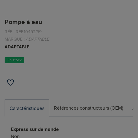
Pompe à eau
RÉF :
REF.10492/99
MARQUE :
ADAPTABLE
ADAPTABLE
En stock
Références constructeurs (OEM)
Ap
Caractéristiques
Express sur demande
Non