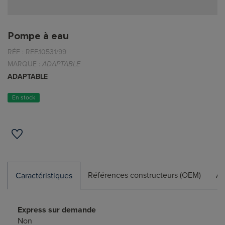
Pompe à eau
RÉF :
REF.10531/99
MARQUE :
ADAPTABLE
ADAPTABLE
En stock
Références constructeurs (OEM)
Ap
Caractéristiques
Express sur demande
Non