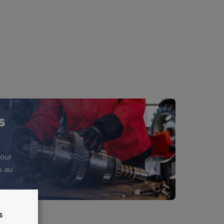
S
pour
s au
.
s