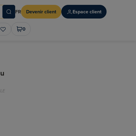
FR
Devenir client
Espace client
0
au
LE