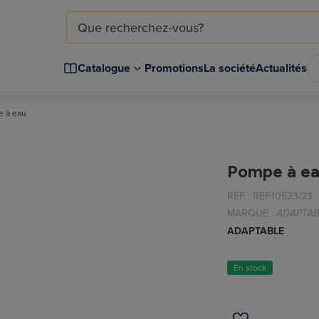
Catalogue
Promotions
La société
Actualités
 à eau
Pompe à e
RÉF :
REF.10523/23
MARQUE :
ADAPTAB
ADAPTABLE
En stock