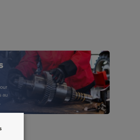
S
pour
s au
.
s