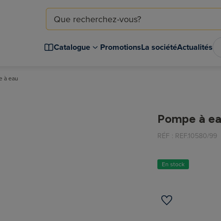
Catalogue
Promotions
La société
Actualités
 à eau
Pompe à e
RÉF :
REF.10580/99
En stock