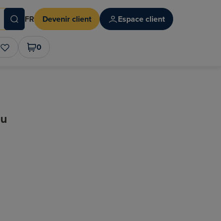
FR
Devenir client
Espace client
0
au