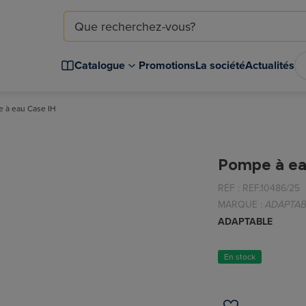
Catalogue
Promotions
La société
Actualités
 à eau Case IH
Pompe à ea
RÉF :
REF.10486/25
MARQUE :
ADAPTAB
ADAPTABLE
En stock