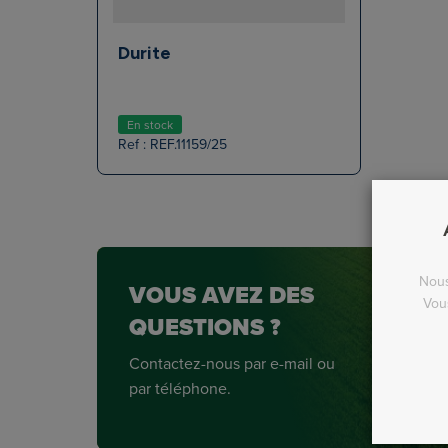
Durite
En stock
Ref : REF.11159/25
Nous
VOUS AVEZ DES
Vou
QUESTIONS ?
Contactez-nous par e-mail ou
par téléphone.