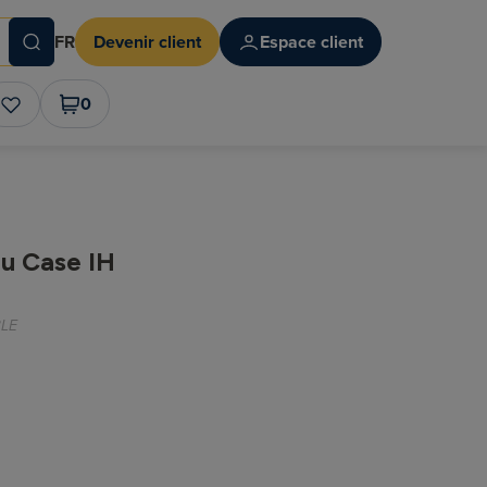
FR
Devenir client
Espace client
0
u Case IH
LE