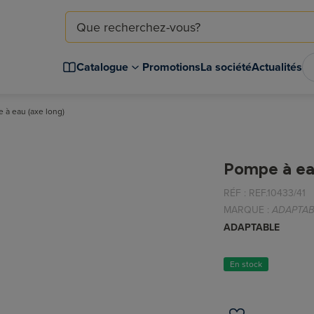
Catalogue
Promotions
La société
Actualités
 à eau (axe long)
Pompe à ea
RÉF :
REF.10433/41
MARQUE :
ADAPTAB
ADAPTABLE
En stock