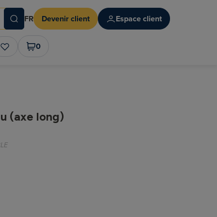
FR
Devenir client
Espace client
0
u (axe long)
LE