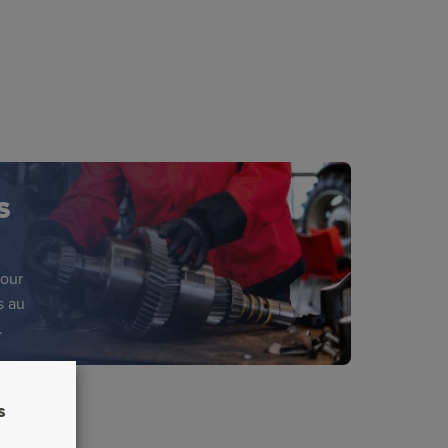
S
pour
s au
.
s