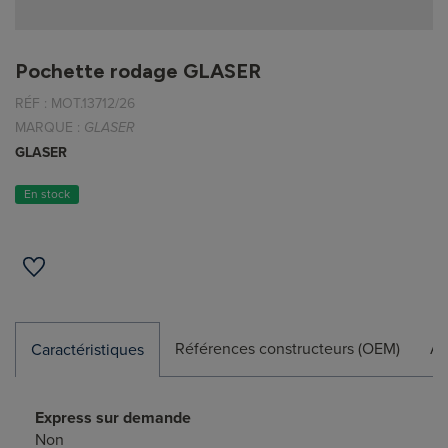
Pochette rodage GLASER
RÉF :
MOT.13712/26
MARQUE :
GLASER
GLASER
En stock
Références constructeurs (OEM)
Ap
Caractéristiques
Express sur demande
Non