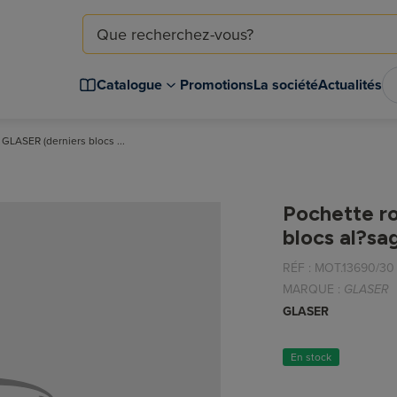
Catalogue
Promotions
La société
Actualités
GLASER (derniers blocs ...
Pochette r
blocs al?s
RÉF :
MOT.13690/30
MARQUE :
GLASER
GLASER
En stock