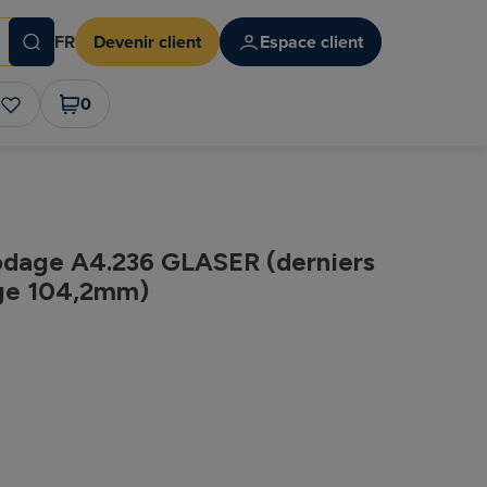
FR
Devenir client
Espace client
0
odage A4.236 GLASER (derniers
age 104,2mm)