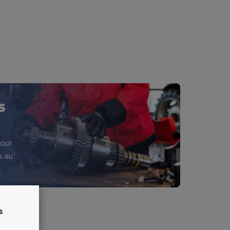
S
pour
s au
.
s