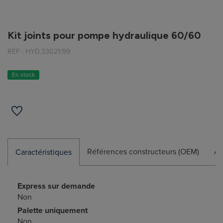
Kit joints pour pompe hydraulique 60/60
RÉF :
HYD.33021/99
En stock
Références constructeurs (OEM)
Ap
Caractéristiques
Express sur demande
Non
Palette uniquement
Non