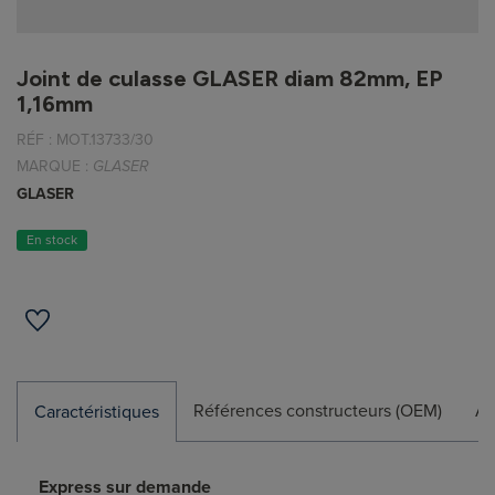
Joint de culasse GLASER diam 82mm, EP
1,16mm
RÉF :
MOT.13733/30
MARQUE :
GLASER
GLASER
En stock
Références constructeurs (OEM)
Ap
Caractéristiques
Express sur demande