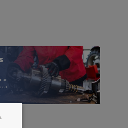
S
pour
s au
.
s