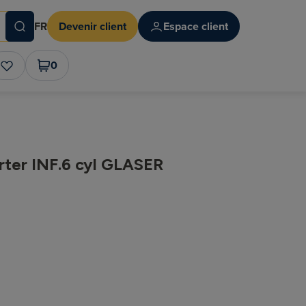
FR
Devenir client
Espace client
0
rter INF.6 cyl GLASER