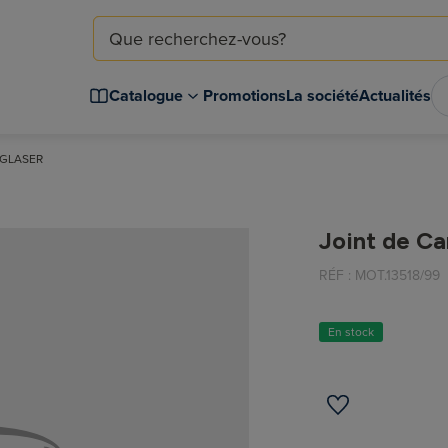
Catalogue
Promotions
La société
Actualités
l GLASER
Joint de Ca
RÉF :
MOT.13518/99
En stock