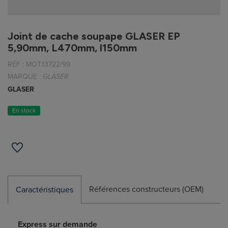
Joint de cache soupape GLASER EP
5,90mm, L470mm, l150mm
RÉF :
MOT.13722/99
MARQUE :
GLASER
GLASER
En stock
Références constructeurs (OEM)
Caractéristiques
Express sur demande