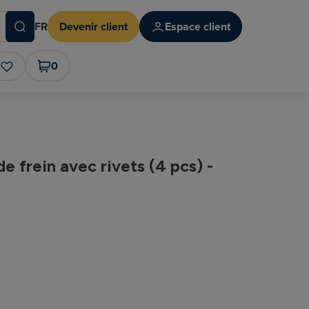
FR
Devenir client
Espace client
0
e frein avec rivets (4 pcs) -