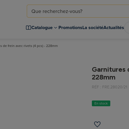
Catalogue
Promotions
La société
Actualités
s de frein avec rivets (4 pcs) - 228mm
Garnitures d
228mm
RÉF :
FRE.28020/21
En stock