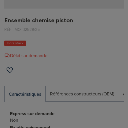
Ensemble chemise piston
RÉF :
MOT.12529/25
Hors stock
Délai sur demande
Références constructeurs (OEM)
Ap
Caractéristiques
Express sur demande
Non
Palette uniquement