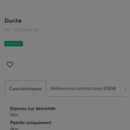
Durite
RÉF :
REF.11042/20
En stock
Références constructeurs (OEM)
Ap
Caractéristiques
Express sur demande
Non
Palette uniquement
Non