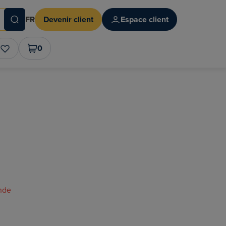
FR
Devenir client
Espace client
0
nde