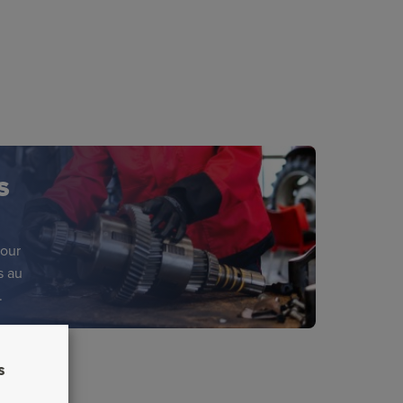
S
pour
s au
.
s