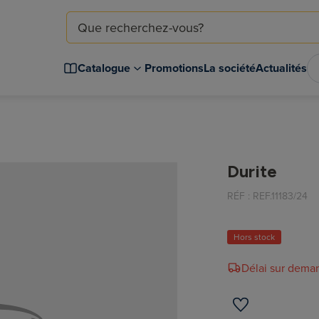
Catalogue
Promotions
La société
Actualités
Durite
RÉF :
REF.11183/24
Hors stock
Délai sur dema