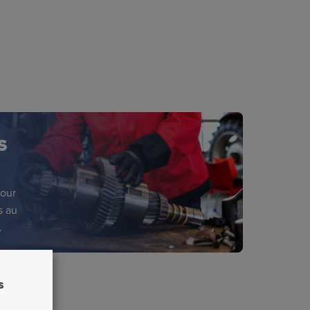
S
pour
s au
.
s