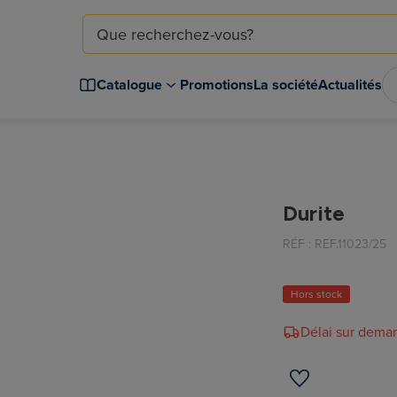
Catalogue
Promotions
La société
Actualités
Durite
RÉF :
REF.11023/25
Hors stock
Délai sur dema