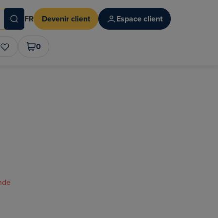
FR
Devenir client
Espace client
0
nde