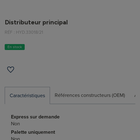
Distributeur principal
RÉF :
HYD.33018/21
En stock
Références constructeurs (OEM)
Ap
Caractéristiques
Express sur demande
Non
Palette uniquement
Non