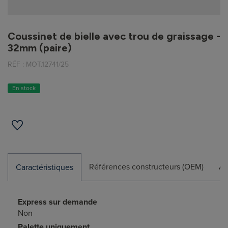
Coussinet de bielle avec trou de graissage -
32mm (paire)
RÉF :
MOT.12741/25
En stock
Références constructeurs (OEM)
Ap
Caractéristiques
Express sur demande
Non
Palette uniquement