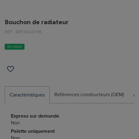
Bouchon de radiateur
RÉF :
REF.10347/99
En stock
Références constructeurs (OEM)
Ap
Caractéristiques
Express sur demande
Non
Palette uniquement
Non