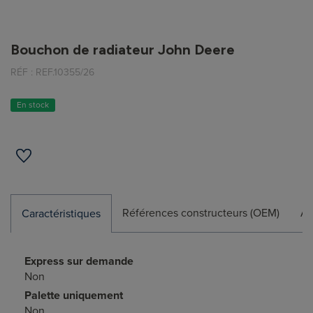
Bouchon de radiateur John Deere
RÉF :
REF.10355/26
En stock
Références constructeurs (OEM)
Ap
Caractéristiques
Express sur demande
Non
Palette uniquement
Non